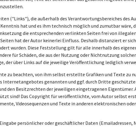
inzustellen.
eiten ("Links"), die außerhalb des Verantwortungsbereiches des Au
en Kenntnis hat und es ihm technisch möglich und zumutbar wäre, d
inksetzung die entsprechenden verlinkten Seiten frei von illegalen
eiten hat der Autor keinerlei Einfluss. Deshalb distanziert er sich
dert wurden. Diese Feststellung gilt für alle innerhalb des eigen
sondere für Schäden, die aus der Nutzung oder Nichtnutzung solche
e, der über Links auf die jeweilige Veröffentlichung lediglich verwe
chte zu beachten, von ihm selbst erstellte Grafiken und Texte zu 
des Internetangebotes genannten und ggf. durch Dritte geschütz
d den Besitzrechten der jeweiligen eingetragenen Eigentümer. Al
zt sind! Das Copyright für veröffentlichte, vom Autor selbst erst
mente, Videosequenzen und Texte in anderen elektronischen oder
Eingabe persönlicher oder geschäftlicher Daten (Emailadressen, N