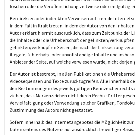
löschen oder die Veröffentlichung zeitweise oder endgültig e
Bei direkten oder indirekten Verweisen auf fremde Internets
in dem Fall in Kraft treten, in dem der Autor von den Inhalt
Autor erklärt hiermit ausdrücklich, dass zum Zeitpunkt der L
die Inhalte oder die Urheberschaft der gelinkten/verknüpften S
gelinkten/verknüpften Seiten, die nach der Linksetzung verän
illegale, fehlerhafte oder unvollständige Inhalte und insbe
Anbieter der Seite, auf welche verwiesen wurde, nicht derjenig
Der Autor ist bestrebt, in allen Publikationen die Urheberre
Videosequenzen und Texte zurückzugreifen. Alle innerhalb 
den Bestimmungen des jeweils gültigen Kennzeichenrechts un
ziehen, dass Markenzeichen nicht durch Rechte Dritter geschüt
Vervielfältigung oder Verwendung solcher Grafiken, Tondoku
Zustimmung des Autors nicht gestattet.
Sofern innerhalb des Internetangebotes die Möglichkeit zur 
Daten seitens des Nutzers auf ausdrücklich freiwilliger Basis.