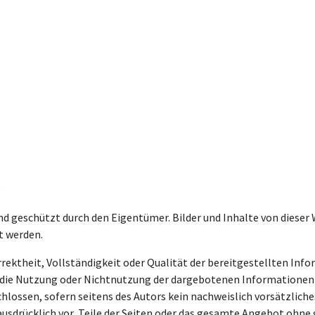
e
ind geschützt durch den Eigentümer. Bilder und Inhalte von dieser
t werden.
rrektheit, Vollständigkeit oder Qualität der bereitgestellten In
ch die Nutzung oder Nichtnutzung der dargebotenen Informationen 
lossen, sofern seitens des Autors kein nachweislich vorsätzliches
h ausdrücklich vor, Teile der Seiten oder das gesamte Angebot oh