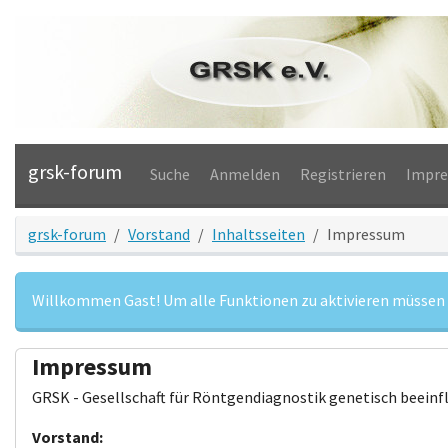
grsk-forum
Suche
Anmelden
Registrieren
Impr
grsk-forum
Vorstand
Inhaltsseiten
Impressum
Willkommen Gast! Um alle Funktionen zu aktivieren müssen 
Impressum
GRSK - Gesellschaft für Röntgendiagnostik genetisch beeinfl
Vorstand: