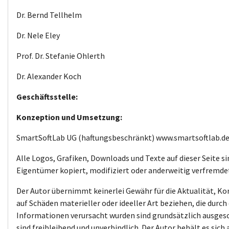
Dr. Bernd Tellhelm
Dr. Nele Eley
Prof. Dr. Stefanie Ohlerth
Dr. Alexander Koch
Geschäftsstelle:
Konzeption und Umsetzung:
SmartSoftLab UG (haftungsbeschränkt) www.smartsoftlab.d
Alle Logos, Grafiken, Downloads und Texte auf dieser Seite s
Eigentümer kopiert, modifiziert oder anderweitig verfremde
Der Autor übernimmt keinerlei Gewähr für die Aktualität, Ko
auf Schäden materieller oder ideeller Art beziehen, die dur
Informationen verursacht wurden sind grundsätzlich ausgesch
sind freibleibend und unverbindlich. Der Autor behält es sic