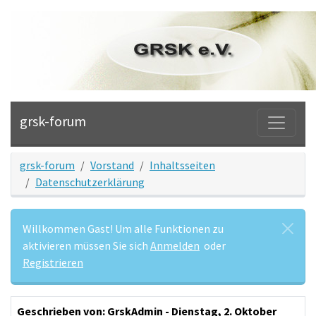
grsk-forum
grsk-forum
Vorstand
Inhaltsseiten
Datenschutzerklärung
Willkommen Gast! Um alle Funktionen zu
aktivieren müssen Sie sich
Anmelden
oder
Registrieren
Geschrieben von: GrskAdmin
- Dienstag, 2. Oktober