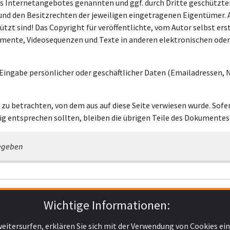
des Internetangebotes genannten und ggf. durch Dritte geschütz
d den Besitzrechten der jeweiligen eingetragenen Eigentümer. Al
zt sind! Das Copyright für veröffentlichte, vom Autor selbst erst
mente, Videosequenzen und Texte in anderen elektronischen oder
Eingabe persönlicher oder geschäftlicher Daten (Emailadressen, N
 zu betrachten, von dem aus auf diese Seite verwiesen wurde. Sofe
g entsprechen sollten, bleiben die übrigen Teile des Dokumentes 
gegeben
Wichtige Informationen:
k-forum Forumskonto an
oder Registrieren Sie ein neues Forumsko
weitersurfen, erklären Sie sich mit der Verwendung von Cookies ei