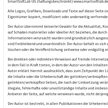
SmartSoftLab UG (haftungsbeschränkt) www.smartsoftlab.d
Alle Logos, Grafiken, Downloads und Texte auf dieser Seite s
Eigentümer kopiert, modifiziert oder anderweitig verfremde
Der Autor übernimmt keinerlei Gewähr für die Aktualität, Ko
auf Schäden materieller oder ideeller Art beziehen, die dur
Informationen verursacht wurden sind grundsätzlich ausgesch
sind freibleibend und unverbindlich. Der Autor behält es sic
löschen oder die Veröffentlichung zeitweise oder endgültig e
Bei direkten oder indirekten Verweisen auf fremde Internets
in dem Fall in Kraft treten, in dem der Autor von den Inhalt
Autor erklärt hiermit ausdrücklich, dass zum Zeitpunkt der L
die Inhalte oder die Urheberschaft der gelinkten/verknüpften S
gelinkten/verknüpften Seiten, die nach der Linksetzung verän
illegale, fehlerhafte oder unvollständige Inhalte und insbe
Anbieter der Seite, auf welche verwiesen wurde, nicht derjenig
Der Autor ist bestrebt, in allen Publikationen die Urheberre