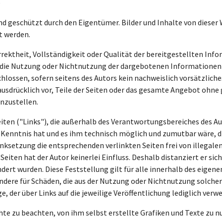
e
ind geschützt durch den Eigentümer. Bilder und Inhalte von dieser
t werden.
rrektheit, Vollständigkeit oder Qualität der bereitgestellten In
ch die Nutzung oder Nichtnutzung der dargebotenen Informationen 
lossen, sofern seitens des Autors kein nachweislich vorsätzliches
h ausdrücklich vor, Teile der Seiten oder das gesamte Angebot oh
inzustellen.
eiten ("Links"), die außerhalb des Verantwortungsbereiches des Au
en Kenntnis hat und es ihm technisch möglich und zumutbar wäre, d
inksetzung die entsprechenden verlinkten Seiten frei von illegalen
eiten hat der Autor keinerlei Einfluss. Deshalb distanziert er sich
dert wurden. Diese Feststellung gilt für alle innerhalb des eigen
sondere für Schäden, die aus der Nutzung oder Nichtnutzung solche
e, der über Links auf die jeweilige Veröffentlichung lediglich verwe
chte zu beachten, von ihm selbst erstellte Grafiken und Texte zu 