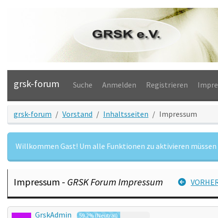
grsk-forum
Suche
Anmelden
Registrieren
Impr
grsk-forum
Vorstand
Inhaltsseiten
Impressum
Willkommen Gast! Um alle Funktionen zu aktivieren müssen 
Impressum -
GRSK Forum Impressum
VORHER
GrskAdmin
59.2% (Neutral)