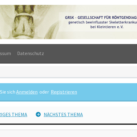
essum
Datenschutz
Sie sich
Anmelden
oder
Registrieren
IGES THEMA
NÄCHSTES THEMA