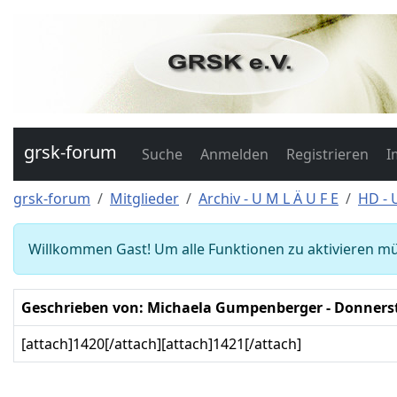
grsk-forum
Suche
Anmelden
Registrieren
I
grsk-forum
Mitglieder
Archiv - U M L Ä U F E
HD -
Willkommen Gast! Um alle Funktionen zu aktivieren mü
Geschrieben von: Michaela Gumpenberger
- Donnerst
[attach]1420[/attach][attach]1421[/attach]