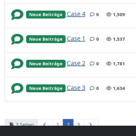
Case 4
Neue Beiträge
0
1,509
Case 1
Neue Beiträge
0
1,537
Case 2
Neue Beiträge
0
1,781
Case 3
Neue Beiträge
0
1,634
3
Seiten
1
2
3