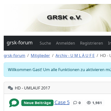
grsk-forum
Suche
Anmelden
Registrieren
I
grsk-forum
Mitglieder
Archiv - U M L Ä U F E
HD -
Willkommen Gast! Um alle Funktionen zu aktivieren mü
HD - UMLAUF 2017
Case 5
Neue Beiträge
0
1,981